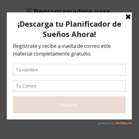
Reprogramadora
para
el
éxito
Carrito
Your cart is currently
empty.