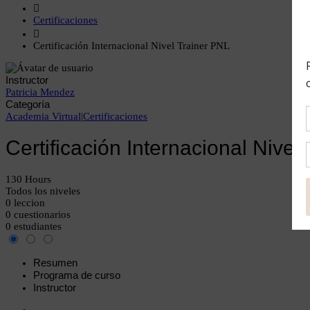
Certificaciones
Certificación Internacional Nivel Trainer PNL
Instructor
Patricia Mendez
Categoría
Academia Virtual
|
Certificaciones
Certificación Internacional Nivel
130 Hours
Todos los niveles
0 leccion
0 cuestionarios
0 estudiantes
Resumen
Programa de curso
Instructor