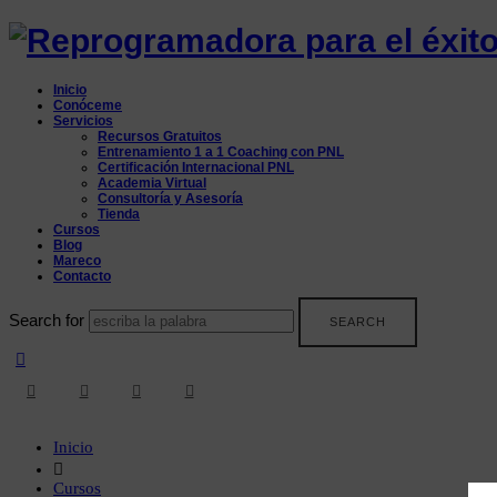
Reprogramadora
para
Inicio
el
Conóceme
Servicios
Recursos Gratuitos
éxito
Entrenamiento 1 a 1 Coaching con PNL
Certificación Internacional PNL
Academia Virtual
Consultoría y Asesoría
Tienda
Cursos
Blog
Mareco
Contacto
Search for
Inicio
Cursos