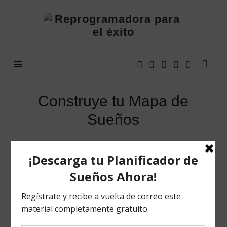
Reprogramadora
para
el
éxito
Construye tu Mapa de
Sueños