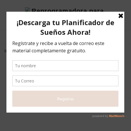
Reprogramadora
para
el
éxito
Inicio
Pagar Curso
Pagar Curso
Su lista esta vacía.
© 2020 PATRICIA MENDEZ – REPROGRAMADORA PARA EL
ÉXITO. TODOS LOS DERECHOS RESERVADOS