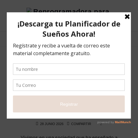
Reprogramadora
para
el
éxito
POSTS TAGGED
#aprende
Ella no está siendo “débil”… quizás está
luchando contra una depresión
BLOG
HISTORIAS QUE INSPIRAN
LIFE
28 JUNIO 2026
COMPARTIR
2
Vivimos en una sociedad que ha enseñado a