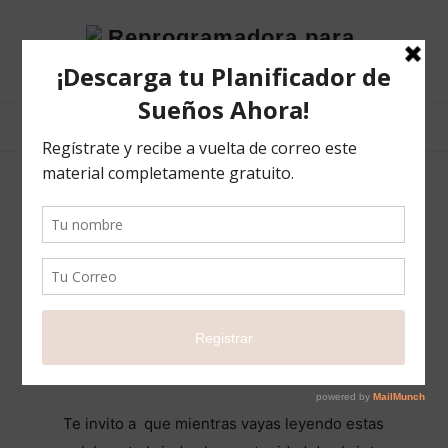
Reprogramadora
para
el
éxito
POSTS TAGGED
emociones
Los criminales que tú permites se acerquen
a ti
BLOG
6 MAYO 2021
COMPARTIR
6
Te invito a que mientras vayas leyendo estas