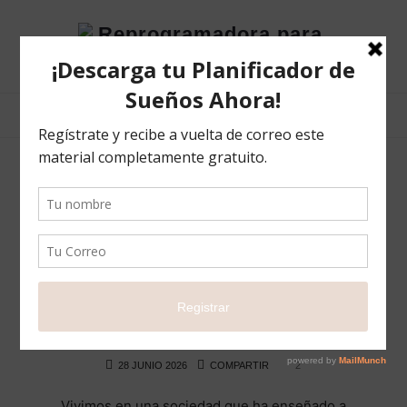
Reprogramadora
para
el
éxito
POSTS TAGGED
#fibromialgia
Ella no está siendo “débil”… quizás está
luchando contra una depresión
BLOG
HISTORIAS QUE INSPIRAN
LIFE
28 JUNIO 2026
COMPARTIR
2
Vivimos en una sociedad que ha enseñado a