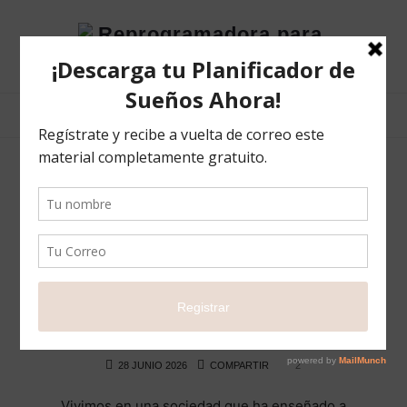
Reprogramadora
para
el
éxito
POSTS TAGGED
#psicología
Ella no está siendo “débil”… quizás está
luchando contra una depresión
BLOG
HISTORIAS QUE INSPIRAN
LIFE
28 JUNIO 2026
COMPARTIR
2
Vivimos en una sociedad que ha enseñado a