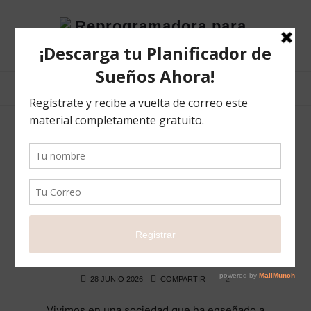
Reprogramadora
para
el
éxito
POSTS TAGGED
#saludintegral
Ella no está siendo “débil”… quizás está
luchando contra una depresión
BLOG
HISTORIAS QUE INSPIRAN
LIFE
28 JUNIO 2026
COMPARTIR
2
Vivimos en una sociedad que ha enseñado a