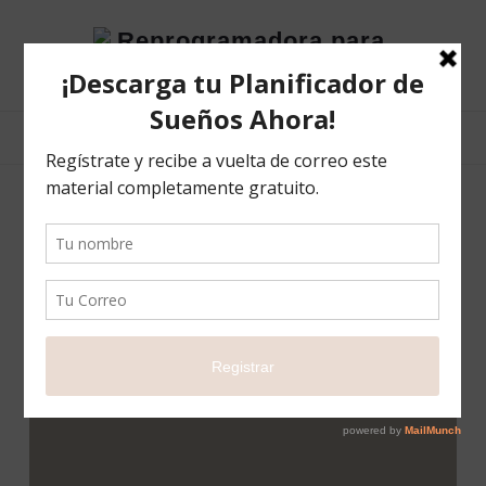
Reprogramadora
para
el
éxito
Lo que te FALTA para
ALCANZAR tus metas
SIN CATEGORÍA
6 FEBRERO 2022
1 COMMENT
COMPARTIR
5