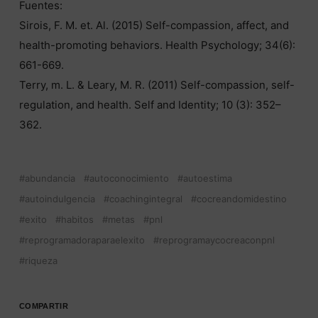
Fuentes:
Sirois, F. M. et. Al. (2015) Self-compassion, affect, and
health-promoting behaviors. Health Psychology; 34(6):
661-669.
Terry, m. L. & Leary, M. R. (2011) Self-compassion, self-
regulation, and health. Self and Identity; 10 (3): 352–
362.
abundancia
autoconocimiento
autoestima
autoindulgencia
coachingintegral
cocreandomidestino
exito
habitos
metas
pnl
reprogramadoraparaelexito
reprogramaycocreaconpnl
riqueza
COMPARTIR