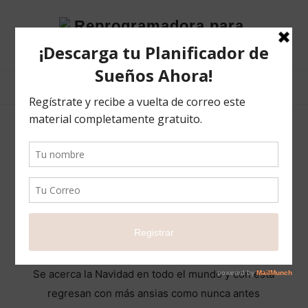
Reprogramadora
para
el
éxito
POSTS TAGGED
amor
El Mejor Regalo
BLOG
19 DICIEMBRE 2020
COMPARTIR
7
Se acerca la Navidad en todo el mundo y con ésta
regresan con más ansias como nunca antes