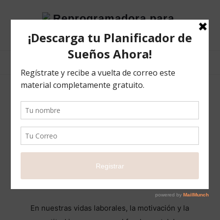
Reprogramadora
para
el
éxito
POSTS TAGGED
inteligenciaartificial
Motivación y gratitud en el trabajo: Claves
para una vida laboral plena
BLOG
30 ABRIL 2024
COMPARTIR
1
En nuestras vidas laborales, la motivación y la