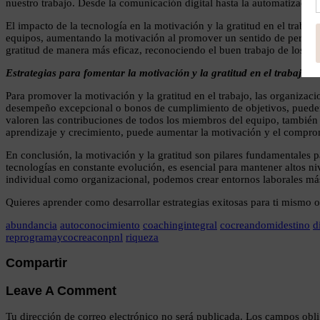
nuestro trabajo. Desde la comunicación digital hasta la automatización
El impacto de la tecnología en la motivación y la gratitud en el trabaj
equipos, aumentando la motivación al promover un sentido de pertene
gratitud de manera más eficaz, reconociendo el buen trabajo de los e
Estrategias para fomentar la motivación y la gratitud en el trabajo
Para promover la motivación y la gratitud en el trabajo, las organiz
desempeño excepcional o bonos de cumplimiento de objetivos, pueden 
valoren las contribuciones de todos los miembros del equipo, también
aprendizaje y crecimiento, puede aumentar la motivación y el compro
En conclusión, la motivación y la gratitud son pilares fundamentales pa
tecnologías en constante evolución, es esencial para mantener altos ni
individual como organizacional, podemos crear entornos laborales más 
Quieres aprender como desarrollar estrategias exitosas para ti mismo 
abundancia
autoconocimiento
coachingintegral
cocreandomidestino
d
reprogramaycocreaconpnl
riqueza
Compartir
Leave A Comment
Tu dirección de correo electrónico no será publicada.
Los campos obli