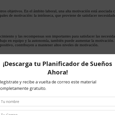
stros objetivos. En el ámbito laboral, una alta motivación está asocia
ales de motivación: la intrínseca, que proviene de satisfacer necesidades
nocimiento y las recompensas son importantes para satisfacer las necesi
rabajo en equipo y la autonomía, también puede aumentar la motivación
 positivo, contribuyen a mantener altos niveles de motivación.
tribuciones de los demás, así como mostrar aprecio por lo que tenemos. 
dos y reconocidos. Mostrar gratitud también puede mejorar las relacion
jora el clima laboral al fomentar relaciones más positivas entre los comp
e los trabajadores se sienten más comprometidos y satisfechos con su t
l trabajo.
ado drásticamente. Las herramientas tecnológicas nos permiten ser más e