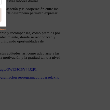
 nuestras labores diarias.
comunicación y la cooperación entre los
stión de desempeño permiten expresar
imiento y recompensas, como premios por
radecimiento, donde se reconozcan y
, brindando oportunidades de
stas actitudes, así como adaptarse a las
a motivación y la gratitud tanto a nivel
essage/QWE6JG5Y44J2P1
ogramación
reprogramadoraparaelexito