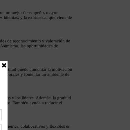
da con un mejor desempeño, mayor
 internas, y la extrínseca, que viene de
dades de reconocimiento y valoración de
. Asimismo, las oportunidades de
La gratitud puede aumentar la motivación
es laborales y fomentar un ambiente de
añeros y los líderes. Además, la gratitud
rabajo. También ayuda a reducir el
ficientes, colaborativos y flexibles en