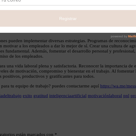
 de tareas, las tecnologías han transformado la manera en que realizamos
o es significativo. Las plataformas de colaboración en línea facilitan la 
ncia y colaboración. Además, las herramientas de reconocimiento y ge
mpleados de forma instantánea y pública.
aciones pueden implementar diversas estrategias. Programas de reconoc
motivar a los empleados a dar lo mejor de sí. Crear una cultura de ag
 es fundamental. Además, fomentar el desarrollo personal y profesional
miso de los empleados.
ra una vida laboral plena y satisfactoria. Reconocer la importancia de e
veles de motivación, compromiso y bienestar en el trabajo. Al fomentar l
positivos, productivos y gratificantes para todos.
o para tu equipo de trabajo? puedes contactarme aquí
https://wa.me/m
iadeltrabajo
exito
gratitud
inteligenciaartificial
motivaciónlaboral
pnl
pr
gatorios están marcados con
*