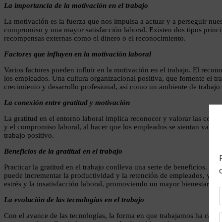
La importancia de la motivación en el trabajo
La motivación es la fuerza que nos impulsa a actuar y a perseguir nue
compromiso y una mayor satisfacción laboral. Existen dos tipos princip
recompensas externas como el dinero o el reconocimiento.
Factores que influyen en la motivación laboral
Varios factores pueden influir en la motivación en el trabajo. El reco
los empleados. Una cultura organizacional positiva, que fomente el t
crecimiento y desarrollo profesional, así como un ambiente de trabajo
La conexión entre gratitud y motivación
La gratitud en el entorno laboral implica reconocer y valorar las con
y el compromiso laboral, al hacer que los empleados se sientan valora
trabajo positivo.
Beneficios de la gratitud en el trabajo
Practicar la gratitud en el trabajo conlleva una serie de beneficios. Me
puede incrementar la productividad y la retención de empleados, ya qu
estrés y la insatisfacción laboral, promoviendo un mayor bienestar en e
La evolución de las tecnologías en el trabajo
Con el avance de las tecnologías, la forma en que trabajamos ha cambi