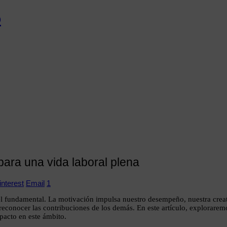
 para una vida laboral plena
interest
Email
1
pel fundamental. La motivación impulsa nuestro desempeño, nuestra creati
reconocer las contribuciones de los demás. En este artículo, exploraremo
mpacto en este ámbito.