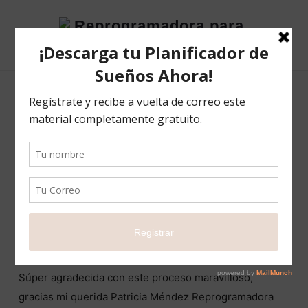
Reprogramadora
para
el
éxito
POST TYPE ARCHIVES
SP Testimonials
Gabriela Corella Mazariegos
28 MARZO 2022
COMPARTIR
0
Súper agradecida con este proceso maravilloso,
gracias mi querida Patricia Méndez Reprogramadora