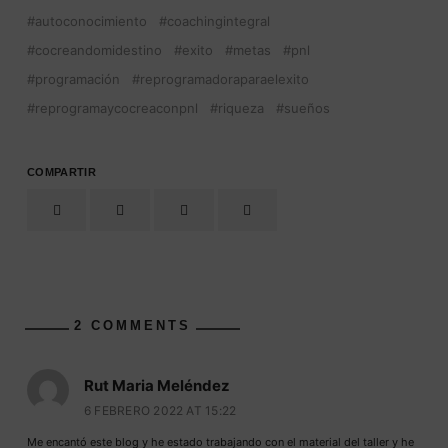
autoconocimiento
coachingintegral
cocreandomidestino
exito
metas
pnl
programación
reprogramadoraparaelexito
reprogramaycocreaconpnl
riqueza
sueños
COMPARTIR
2 COMMENTS
Rut Maria Meléndez
6 FEBRERO 2022 AT 15:22
Me encantó este blog y he estado trabajando con el material del taller y he