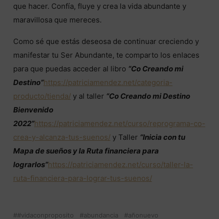
que hacer. Confía, fluye y crea la vida abundante y
maravillosa que mereces.
Como sé que estás deseosa de continuar creciendo y
manifestar tu Ser Abundante, te comparto los enlaces
para que puedas acceder al libro
“Co Creando mi
Destino”
https://patriciamendez.net/categoria-
producto/tienda/
y al taller
“Co Creando mi Destino
Bienvenido
2022”
https://patriciamendez.net/curso/reprograma-co-
crea-y-alcanza-tus-suenos/
y Taller
“Inicia con tu
Mapa de sueños y la Ruta financiera para
lograrlos”
https://patriciamendez.net/curso/taller-la-
ruta-financiera-para-lograr-tus-suenos/
#vidaconproposito
abundancia
añonuevo