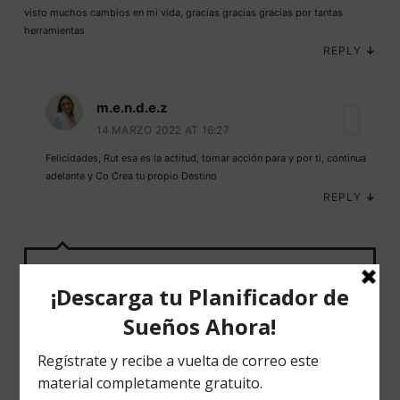
visto muchos cambios en mi vida, gracias gracias gracias por tantas
herramientas
REPLY
↓
m.e.n.d.e.z
14 MARZO 2022 AT 16:27
Felicidades, Rut esa es la actitud, tomar acción para y por ti, continua
adelante y Co Crea tu propio Destino
REPLY
↓
LEAVE A COMMENT
COMENTARIO
*