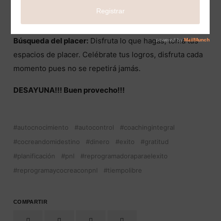
personal e intelectual. Cada día se desaprende,
aprende y aprende. Tú eres tú mejor inversión.
Búsqueda del placer:
Disfruta lo que hagas, toma tus
espacios de placer. Celébrate tus logros, disfruta cada
momento pues no se repetirá jamás.
DESAYUNA!!! Buen provecho!!!
autocnocimiento
autocontrol
coachingintegral
cocreandomidestino
dinero
exito
gratitud
planificación
pnl
reprogramadoraparaelexito
reprogramaycocreaconpnl
tiempolibre
COMPARTIR