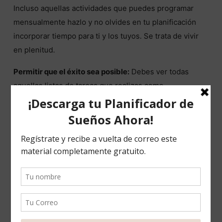
Incluso aquellas actividades que puedes programar
mensualmente hazlo y no olvides en tu planificación
incorporar tiempo para ti y los tuyos. Se trata de vivir
en plenitud.
Permitir que el éxito sea posible:
Debes ver todas
aquellas listas de tareas que realizas como
CONTRATOS
hacia el éxito que emprendes, de lo
contrario si los inclumples no alcanzarás la meta. Sé
flexible y aprende de los resultados que obtienes .
Práctica
, práctica, práctica y mucha práctica. La
especialización se fomenta y desarrolla con la práctica,
ejercita tu mente.
Inversión del capital
: Saber invertir y aprovechar el
apalancamiento. Invierte en ti, en tu crecimiento