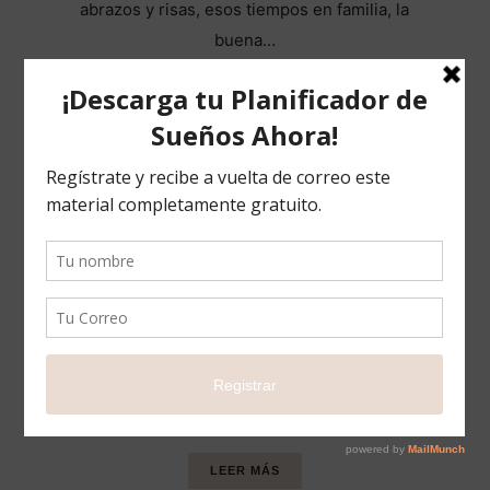
abrazos y risas, esos tiempos en familia, la
buena…
LEER MÁS
Gratitud un Estilo de Vida
BLOG
7 NOVIEMBRE 2020
COMPARTIR
5
Hoy es un día de celebración, hoy celebro el día
que la Divinidad despertó, se levantó en mí y salió
a la luz el nuevo ser que Soy. Creo fielmente que
mi cuerpo es el…
LEER MÁS