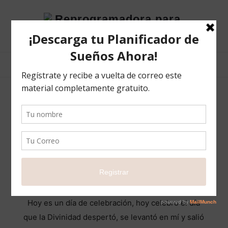
Reprogramadora
para
el
éxito
POSTS TAGGED
reprogramadoraparaelexito
Gratitud un Estilo de Vida
BLOG
7 NOVIEMBRE 2020
COMPARTIR
5
Hoy es un día de celebración, hoy celebro el día
que la Divinidad despertó, se levantó en mí y salió