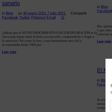
sanarlo
in
Blog
Faceboo
in
Blog
on
30 enero 2021
7 julio 2021
Compartir
Facebook
Twitter
Pinterest
Email
11
Hoy quiero
y que está 
¿Sabías que el AUTOCONOCIMIENTO O AUTOEXPLORACIÓN es la
a Internet 
clave para lograr mirar al dolor, reconocerlo, comprenderlo y llegar a
la sanación? Así como lo lees, y una herramienta muy útil y
Leer más
recomendada desde 1960 por…
Leer más
El Me
in
Blog
Faceboo
Se acerca 
ansias com
compartir a