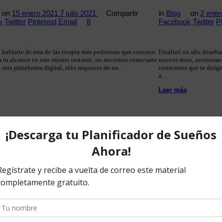
on
15 enero 2021
7 julio 2021
Compartir
in
Blog
on
2 ene
k
Twitter
Pinterest
Email
8
Facebook
Twitter
P
 hablarte de una de las terapia más poderosas que conozco
Finalizó un año desafia
a tu alcance en este mismo instante, no necesitas conectarte
nuevos retos, aventuras 
u otra plataforma digital, sólo requieres de un…
consciente que te dirige
a…
Leer más
jor Regalo
Mereces brill
on
19 diciembre 2020
7 julio 2021
Compartir
in
Blog
on
5 dici
k
Twitter
Pinterest
Email
7
Facebook
Twitter
P
la Navidad en todo el mundo y con ésta regresan con más
Tú mereces brillar, la l
o nunca antes hemos vivido, el deseo de disfrutar y
disfrutan, sin embargo,
brazos y risas, esos tiempos en familia, la buena…
esa luz, ese brillo eres 