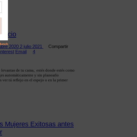
Inicio
ubre 2020
2 julio 2021
Compartir
interest
Email
4
levantas de tu cama, estés donde estés como
iges automáticamente y sin planearlo
ver tú reflejo en el espejo o en la primer
as Mujeres Exitosas antes
r