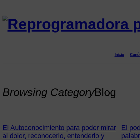
Reprogramadora
para
el
Inicio
Conó
éxito
Browsing Category
Blog
El Autoconocimiento para poder mirar
El pod
al dolor, reconocerlo, entenderlo y
palabr