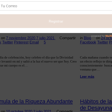
Leer más
ud un Estilo de Vida
Tú eres … el 
on
7 noviembre 2020
7 julio 2021
Compartir
in
Blog
on
24 oct
k
Twitter
Pinterest
Email
5
Facebook
Twitter
P
ía de celebración, hoy celebro el día que la Divinidad
Cada mañana cuando te 
e levantó en mí y salió a la luz el nuevo ser que Soy. Creo
un efecto reflejo te dir
que mi cuerpo es el…
conscientemente buscas 
ventana que…
Leer más
rmula de la Riqueza Abundante
Hábitos de l
de Desayuna
on
10 octubre 2020
2 julio 2021
Compartir