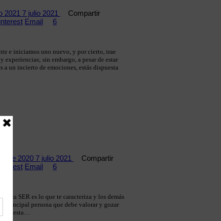
ro 2021
7 julio 2021
Compartir
interest
Email
6
nte e iniciamos uno nuevo, y por cierto, trae
y experiencias; sin embargo, a pesar de estar
s a un incierto de emociones, estás dispuesta
ar
embre 2020
7 julio 2021
Compartir
interest
Email
6
uz de tu SER es lo que te caracteriza y los demás
 la principal persona que debe valorar y gozar
tú. En esta…