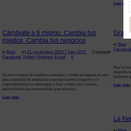
Leer más
Cámbiate a ti mismo. Cambia tus
Gratit
miedos. Cambia tus negocios
in
Blog
Faceboo
in
Blog
on
21 noviembre 2020
7 julio 2021
Compartir
Facebook
Twitter
Pinterest
Email
6
Hoy es un d
despertó, s
En estos tiempos de cambios constantes y donde se requiere de una
fielmente 
gran capacidad de adaptación para que nuestros negocios y/o
emprendimientos se mantengan a flote o mejor aún, resurjan
Leer más
aprovechando las oportunidades para alcanzar…
Leer más
La fó
in
Blog